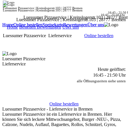
Luessumer Pizzaservice | Kreinslogerstr.103 | 28777 Bremen
Luessumer Pizzaservice | Kreinslogerstr.103 | 28777 Bremen
16:45 - 21:50 
16:45 - 21:50 Uhr
Luessumer Pizzaservice | Kreinslogerstr.103 | 28777 Bre
Luessumer Pizzaservice | Kreinslogerstr.103 | 28777 Bremen
Home
Home
Online bestellen
Online bestellen
Speisekarte
Speisekarte
Bewertungen
Bewertungen
Über uns
Über uns
Home
Bestellen
Bewertungen
Über uns
Luessumer Pizzaservice
Lieferservice
Online bestellen
Luessumer Pizzaservice
Lieferservice
Heute geöffnet:
16:45 - 21:50 Uhr
alle Öffnungszeiten siehe unten
Online bestellen
Luessumer Pizzaservice - Lieferservice in Bremen
Luessumer Pizzaservice ist ein Lieferservice in Bremen. Hier
können Sie sich leckere Mittwochsangebot, Burger -NEU-, Pizza,
Calzone, Nudeln, Auflauf, Baguettes, Rollos, Schnitzel, Gyros,